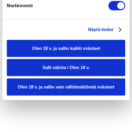
Markkinointi
1 sipuli, hienonnettuna
3 valkosipulinkynttä, hienonnettuna
400 g tomaattimurskaa
Näytä tiedot
1 tl sokeria
Olen 18 v. ja sallin kaikki evästeet
suolaa ja mustapippuria maun mukaan
kourallinen tuoretta basilikaa
Salli valinta / Olen 18 v.
ricottasalataa tai pecorinoita raastettavaksi
Olen 18 v. ja sallin vain välttämättömät evästeet