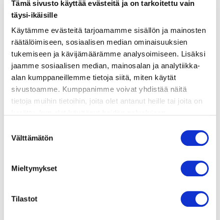
Tämä sivusto käyttää evästeitä ja on tarkoitettu vain
täysi-ikäisille
ainekset
Käytämme evästeitä tarjoamamme sisällön ja mainosten
räätälöimiseen, sosiaalisen median ominaisuuksien
valmistusohje
tukemiseen ja kävijämäärämme analysoimiseen. Lisäksi
jaamme sosiaalisen median, mainosalan ja analytiikka-
alan kumppaneillemme tietoja siitä, miten käytät
lisätietoja
sivustoamme. Kumppanimme voivat yhdistää näitä
tietoja muihin tietoihin, joita olet antanut heille tai joita on
600 g jauhoisia perunoita
kerätty, kun olet käyttänyt heidän palvelujaan.
Vieraillaksesi tällä sivustolla sinun tulee olla 18 vuotias
Suostumuksen
1 kananmuna
tai vanhempi. Vahvista ikäsi käyttääksesi sivustoa.
Välttämätön
valinta
200–250 g vehnäjauhoja (+ jauhoja
alustalle)
Mieltymykset
1 tl suolaa
1 iso munakoiso
Tilastot
4 rkl oliiviöljyä