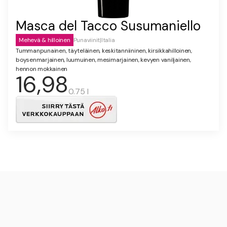
Masca del Tacco Susumaniello
Mehevä & hilloinen
Punaviinit
|
Italia
Tummanpunainen, täyteläinen, keskitanniininen, kirsikkahilloinen,
boysenmarjainen, luumuinen, mesimarjainen, kevyen vaniljainen,
hennon mokkainen
16,98
0.75 l