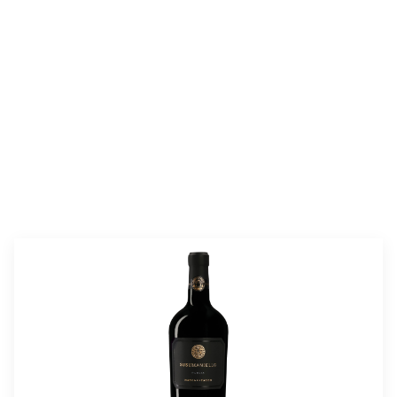
valmistusaika:
60 min
annosmäärä :
4