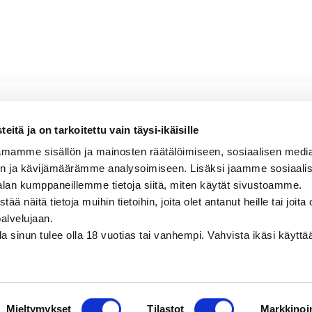
itä ja on tarkoitettu vain täysi-ikäisille
mamme sisällön ja mainosten räätälöimiseen, sosiaalisen medi
 mineraalinen
n ja kävijämäärämme analysoimiseen. Lisäksi jaamme sosiaali
alan kumppaneillemme tietoja siitä, miten käytät sivustoamme.
näitä tietoja muihin tietoihin, joita olet antanut heille tai joita 
palvelujaan.
olla sinun tulee olla 18 vuotias tai vanhempi. Vahvista ikäsi käytt
Mieltymykset
Tilastot
Markkinoin