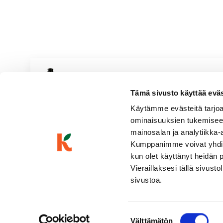
Riesberg DRTY Riesling
Tämä sivusto käyttää eväste
Pirteä & hedelmäinen
Valkoviinit
|
Saksa
Käytämme evästeitä tarjoa
Vaaleankeltainen, kuiva, hapokas, päärynäinen, persikkainen,
ominaisuuksien tukemisee
mainosalan ja analytiikka-
Kumppanimme voivat yhdistää 
kun olet käyttänyt heidän 
Vieraillaksesi tällä sivust
sivustoa.
Suostumuksen
Välttämätön