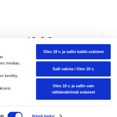
12,99
0.75 l
Olen 18 v. ja sallin kaikki evästeet
an
sen median,
Salli valinta / Olen 18 v.
on kerätty,
Olen 18 v. ja sallin vain
ääksesi
välttämättömät evästeet
ti
Näytä tiedot