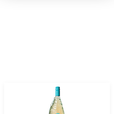
valmistusaika:
45 min
annosmäärä :
4