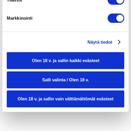
noin 2 dl kuohukermaa (+ tarvittaessa
hieman lisää)
Markkinointi
8 dl vettä (lähes kiehuvaa)
250 g ricotta-juustoa
Näytä tiedot
2 rkl sitruunamehua
noin 10 tuoretta basilikanlehteä
Olen 18 v. ja sallin kaikki evästeet
½–1 tl rouhittua mustapippuria
ripaus suolaa
Salli valinta / Olen 18 v.
50 g parmesaaniraastetta
Olen 18 v. ja sallin vain välttämättömät evästeet