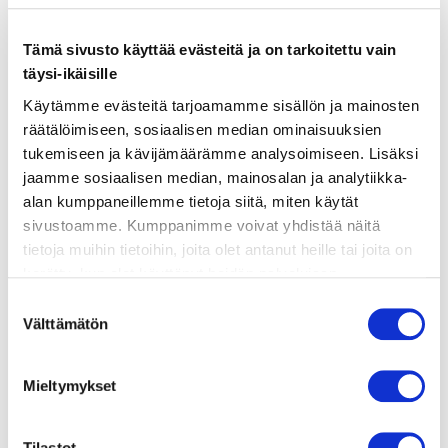
Tämä sivusto käyttää evästeitä ja on tarkoitettu vain
ainekset
täysi-ikäisille
Käytämme evästeitä tarjoamamme sisällön ja mainosten
räätälöimiseen, sosiaalisen median ominaisuuksien
valmistusohje
tukemiseen ja kävijämäärämme analysoimiseen. Lisäksi
jaamme sosiaalisen median, mainosalan ja analytiikka-
lisätietoja
alan kumppaneillemme tietoja siitä, miten käytät
sivustoamme. Kumppanimme voivat yhdistää näitä
tietoja muihin tietoihin, joita olet antanut heille tai joita on
2 rkl oliiviöljyä
kerätty, kun olet käyttänyt heidän palvelujaan.
400 g spagettia
Vieraillaksesi tällä sivustolla sinun tulee olla 18 vuotias
Suostumuksen
tai vanhempi. Vahvista ikäsi käyttääksesi sivustoa.
Välttämätön
valinta
150 g pakastepinaattia
70 g suikaloituja aurinkokuivattuja
Mieltymykset
tomaatteja (valutettuina öljystä)
2 valkosipulinkynttä
Tilastot