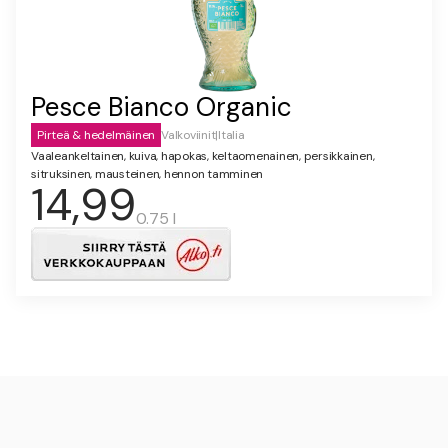
Pesce Bianco Organic
Pirteä & hedelmäinen
Valkoviinit
|
Italia
Vaaleankeltainen, kuiva, hapokas, keltaomenainen, persikkainen,
sitruksinen, mausteinen, hennon tamminen
14,99
0.75 l