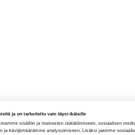
na
ukaan
minsiemeniä päälle
itä ja on tarkoitettu vain täysi-ikäisille
mamme sisällön ja mainosten räätälöimiseen, sosiaalisen medi
n ja kävijämäärämme analysoimiseen. Lisäksi jaamme sosiaali