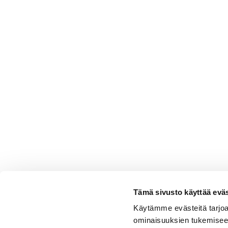
100 g raastettua juustoa
1–2 valkosipulinkynttä raastettu
suolaa ja mustapippuria maun m
auringonkukansiemeniä tai seesa
kasvimaitoa voiteluun
Tämä sivusto käyttää eväste
Käytämme evästeitä tarjoa
ominaisuuksien tukemisee