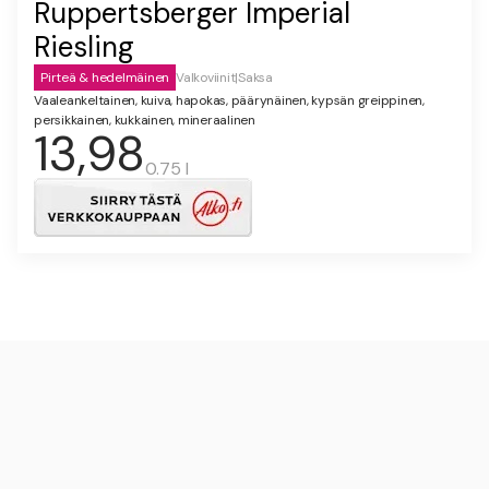
Ruppertsberger Imperial
Riesling
Pirteä & hedelmäinen
Valkoviinit
|
Saksa
Vaaleankeltainen, kuiva, hapokas, päärynäinen, kypsän greippinen,
persikkainen, kukkainen, mineraalinen
13,98
0.75 l