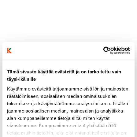
Tämä sivusto käyttää evästeitä ja on tarkoitettu vain
täysi-ikäisille
ainekset
Käytämme evästeitä tarjoamamme sisällön ja mainosten
räätälöimiseen, sosiaalisen median ominaisuuksien
tukemiseen ja kävijämäärämme analysoimiseen. Lisäksi
valmistusohje
jaamme sosiaalisen median, mainosalan ja analytiikka-
alan kumppaneillemme tietoja siitä, miten käytät
lisätietoja
sivustoamme. Kumppanimme voivat yhdistää näitä
tietoja muihin tietoihin, joita olet antanut heille tai joita on