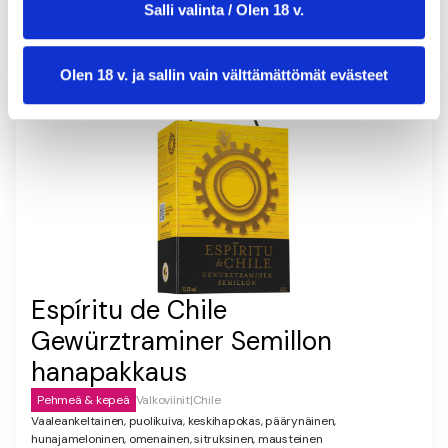
Salli valinta / Olen 18 v.
Olen 18 v. ja sallin vain välttämättömät evästeet
Espíritu de Chile
Gewürztraminer Semillon
hanapakkaus
Pehmeä & kepeä
Valkoviinit
|
Chile
Vaaleankeltainen, puolikuiva, keskihapokas, päärynäinen,
hunajameloninen, omenainen, sitruksinen, mausteinen