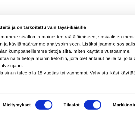
ainen, sitruksinen, mausteinen, hennon
itä ja on tarkoitettu vain täysi-ikäisille
mamme sisällön ja mainosten räätälöimiseen, sosiaalisen medi
n ja kävijämäärämme analysoimiseen. Lisäksi jaamme sosiaali
alan kumppaneillemme tietoja siitä, miten käytät sivustoamme.
näitä tietoja muihin tietoihin, joita olet antanut heille tai joita 
palvelujaan.
olla sinun tulee olla 18 vuotias tai vanhempi. Vahvista ikäsi käytt
Mieltymykset
Tilastot
Markkinoin