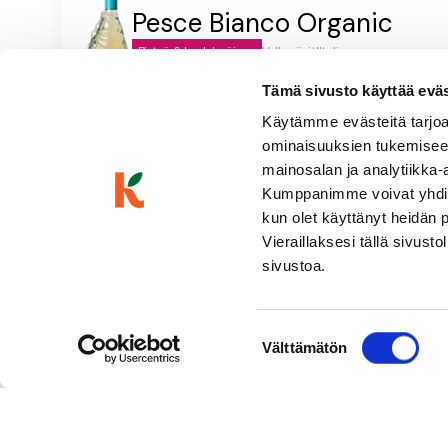
Pesce Bianco Organic
Pirteä & hedelmäinen
Valkoviinit
|
Italia
Vaaleankeltainen, kuiva, hapokas, keltaomenainen, persikk
Tämä sivusto käyttää eväste
tamminen
Käytämme evästeitä tarjoa
ominaisuuksien tukemisee
mainosalan ja analytiikka-
Kumppanimme voivat yhdistää 
kun olet käyttänyt heidän 
Vieraillaksesi tällä sivust
sivustoa.
Suostumuksen
Välttämätön
valinta