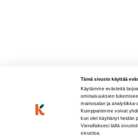
Tämä sivusto käyttää eväste
Aresti Syrah Cabernet Rese
Käytämme evästeitä tarjoa
ominaisuuksien tukemisee
Pehmeä & hedelmäinen
Punaviinit
|
Chile
mainosalan ja analytiikka-
Sinipunainen, täyteläinen, keskitanniininen, karhunvatukkahi
kevyen suklainen, mausteinen, vaniljainen
Kumppanimme voivat yhdistää 
kun olet käyttänyt heidän 
Vieraillaksesi tällä sivust
sivustoa.