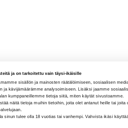
itä ja on tarkoitettu vain täysi-ikäisille
rva Especial
mamme sisällön ja mainosten räätälöimiseen, sosiaalisen medi
n ja kävijämäärämme analysoimiseen. Lisäksi jaamme sosiaali
alan kumppaneillemme tietoja siitä, miten käytät sivustoamme.
lloinen, mustaherukkainen, tumman kirsikkainen,
näitä tietoja muihin tietoihin, joita olet antanut heille tai joita 
palvelujaan.
olla sinun tulee olla 18 vuotias tai vanhempi. Vahvista ikäsi käytt