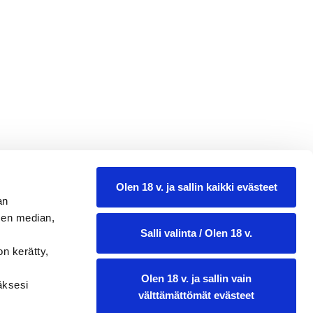
13,98
Olen 18 v. ja sallin kaikki evästeet
an
0.75 l
sen median,
Salli valinta / Olen 18 v.
on kerätty,
Olen 18 v. ja sallin vain
ääksesi
välttämättömät evästeet