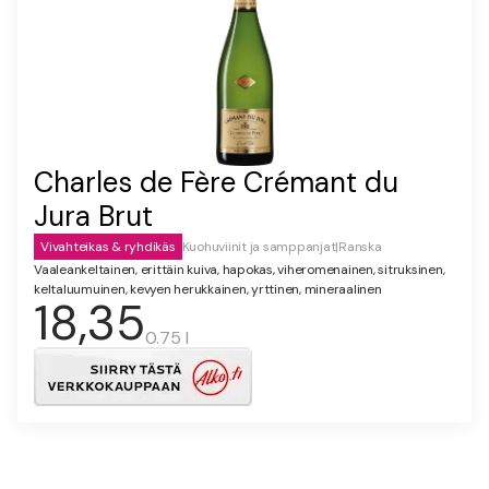
Charles de Fère Crémant du
Jura Brut
Vivahteikas & ryhdikäs
Kuohuviinit ja samppanjat
|
Ranska
Vaaleankeltainen, erittäin kuiva, hapokas, viheromenainen, sitruksinen,
keltaluumuinen, kevyen herukkainen, yrttinen, mineraalinen
18,35
0.75 l