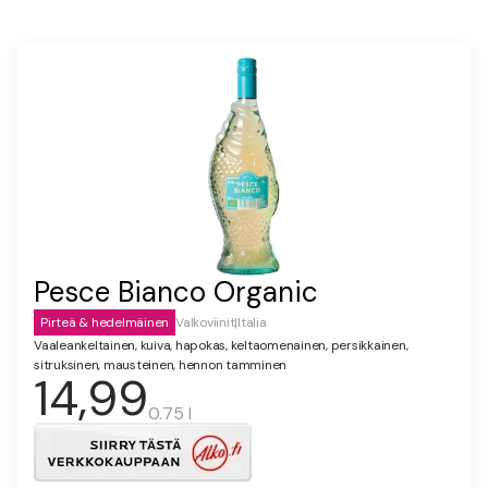
Pesce Bianco Organic
Pirteä & hedelmäinen
Valkoviinit
|
Italia
Vaaleankeltainen, kuiva, hapokas, keltaomenainen, persikkainen,
sitruksinen, mausteinen, hennon tamminen
14,99
0.75 l