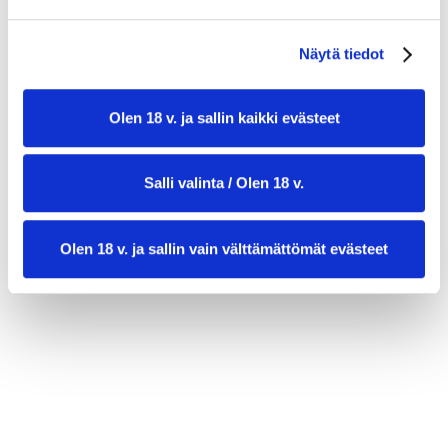
3 rkl laadukasta oliiviöljyä
1 tl dijonsinappia
Näytä tiedot
suolaa ja mustapippuria myllystä
valinnainen: muutama tuore mintunlehti tai
Olen 18 v. ja sallin kaikki evästeet
ruohosipuliviipaleet koristeeksi
Salli valinta / Olen 18 v.
Olen 18 v. ja sallin vain välttämättömät evästeet
valmistusaika:
25 min
annosmäärä :
4