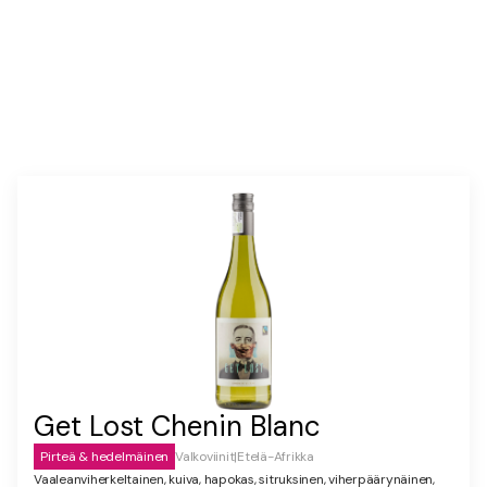
Get Lost Chenin Blanc
Pirteä & hedelmäinen
Valkoviinit
|
Etelä-Afrikka
Vaaleanviherkeltainen, kuiva, hapokas, sitruksinen, viherpäärynäinen,