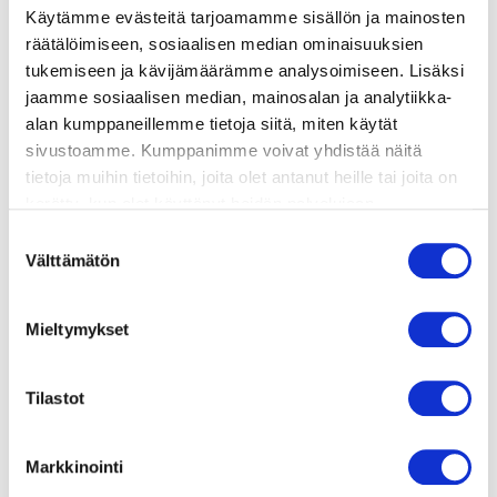
Käytämme evästeitä tarjoamamme sisällön ja mainosten
räätälöimiseen, sosiaalisen median ominaisuuksien
tukemiseen ja kävijämäärämme analysoimiseen. Lisäksi
jaamme sosiaalisen median, mainosalan ja analytiikka-
ainekset
alan kumppaneillemme tietoja siitä, miten käytät
sivustoamme. Kumppanimme voivat yhdistää näitä
valmistusohje
tietoja muihin tietoihin, joita olet antanut heille tai joita on
kerätty, kun olet käyttänyt heidän palvelujaan.
Vieraillaksesi tällä sivustolla sinun tulee olla 18 vuotias
Suostumuksen
lisätietoja
tai vanhempi. Vahvista ikäsi käyttääksesi sivustoa.
Välttämätön
valinta
500 g vihreää parsaa
Mieltymykset
150 g labnehtia tai täyteläistä kreikkalaista
jogurttia
Tilastot
50 g kuorittuja pistaasipähkinöitä
1 luomusitruuna (mehu ja kuori)
Markkinointi