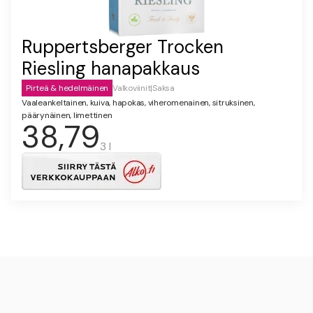
Ruppertsberger Trocken
Riesling hanapakkaus
Pirteä & hedelmäinen
Valkoviinit
|
Saksa
Vaaleankeltainen, kuiva, hapokas, viheromenainen, sitruksinen,
päärynäinen, limettinen
38,79
3 l