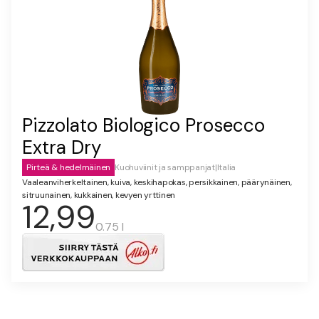
Pizzolato Biologico Prosecco
Extra Dry
Pirteä & hedelmäinen
Kuohuviinit ja samppanjat
|
Italia
Vaaleanviherkeltainen, kuiva, keskihapokas, persikkainen, päärynäinen,
sitruunainen, kukkainen, kevyen yrttinen
12,99
0.75 l