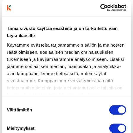
Tämä sivusto käyttää evästeitä ja on tarkoitettu vain
täysi-ikäisille
ainekset
Käytämme evästeitä tarjoamamme sisällön ja mainosten
räätälöimiseen, sosiaalisen median ominaisuuksien
tukemiseen ja kävijämäärämme analysoimiseen. Lisäksi
valmistusohje
jaamme sosiaalisen median, mainosalan ja analytiikka-
alan kumppaneillemme tietoja siitä, miten käytät
sivustoamme. Kumppanimme voivat yhdistää näitä
lisätietoja
tietoja muihin tietoihin, joita olet antanut heille tai joita on
kerätty, kun olet käyttänyt heidän palvelujaan.
2 munakoisoa
Vieraillaksesi tällä sivustolla sinun tulee olla 18 vuotias
Suostumuksen
tai vanhempi. Vahvista ikäsi käyttääksesi sivustoa.
Välttämätön
3 sipulia
valinta
2–4 valkosipulinkynttä
Mieltymykset