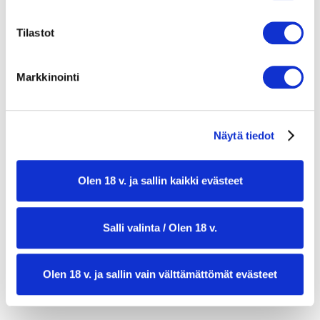
puolikas parsakaali
1 pkt mozzarellaa, vuohenjuustoa tai
Tilastot
maustettua tofua
1 sitruuna
Markkinointi
kourallinen tuoretta korianteria
4–6 rkl oliiviöljyä
Näytä tiedot
1 rkl saksanpähkinäöljyä (valinnainen)
2 rkl auringonkukansiemeniä
Olen 18 v. ja sallin kaikki evästeet
2 tl hunajaa tai vaahterasiirappia
Salli valinta / Olen 18 v.
2 tl currya
1–2 tl inkiväärimaustetta
Olen 18 v. ja sallin vain välttämättömät evästeet
1 tl oreganoa
suolaa tai soijakastiketta