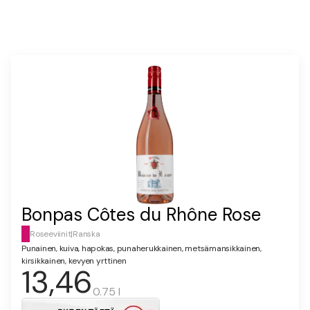
Bonpas Côtes du Rhône Rose
Roseeviinit
|
Ranska
Punainen, kuiva, hapokas, punaherukkainen, metsämansikkainen,
kirsikkainen, kevyen yrttinen
13,46
0.75 l