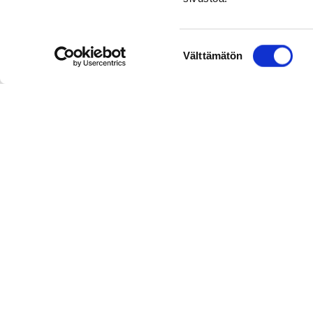
Suostumuksen
Välttämätön
valinta
Mustikkarahka
Kuohkea mustikkarahka syntyy