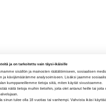
itä ja on tarkoitettu vain täysi-ikäisille
mamme sisällön ja mainosten räätälöimiseen, sosiaalisen medi
n ja kävijämäärämme analysoimiseen. Lisäksi jaamme sosiaali
alan kumppaneillemme tietoja siitä, miten käytät sivustoamme.
näitä tietoja muihin tietoihin, joita olet antanut heille tai joita 
palvelujaan.
olla sinun tulee olla 18 vuotias tai vanhempi. Vahvista ikäsi käytt