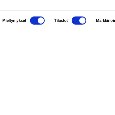
Mieltymykset
Tilastot
Markkinoin
Rapeat juustosarvet
Nopeat ja herkulliset juustosarvet