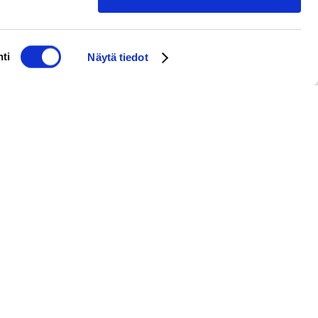
ti
Näytä tiedot
Tomaatti-hummuskeitto
fetalla