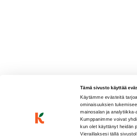
2 isoa tomaattia
vegaanista (chili)majoneesia
Tämä sivusto käyttää eväste
Käytämme evästeitä tarjoa
Viva Valentina Organic Spa
ominaisuuksien tukemisee
Pirteä & hedelmäinen
Kuohuviinit ja samppanjat
|
Italia
mainosalan ja analytiikka-
Vaaleankeltainen, puolikuiva, keskihapokas, keltaomenaine
Kumppanimme voivat yhdistää 
yrttinen
kun olet käyttänyt heidän 
Vieraillaksesi tällä sivust