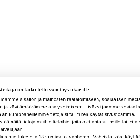
itä ja on tarkoitettu vain täysi-ikäisille
mamme sisällön ja mainosten räätälöimiseen, sosiaalisen medi
rkling Dry
n ja kävijämäärämme analysoimiseen. Lisäksi jaamme sosiaali
alan kumppaneillemme tietoja siitä, miten käytät sivustoamme.
n, kevyen päärynäinen, hennon persikkainen,
näitä tietoja muihin tietoihin, joita olet antanut heille tai joita 
palvelujaan.
olla sinun tulee olla 18 vuotias tai vanhempi. Vahvista ikäsi käytt