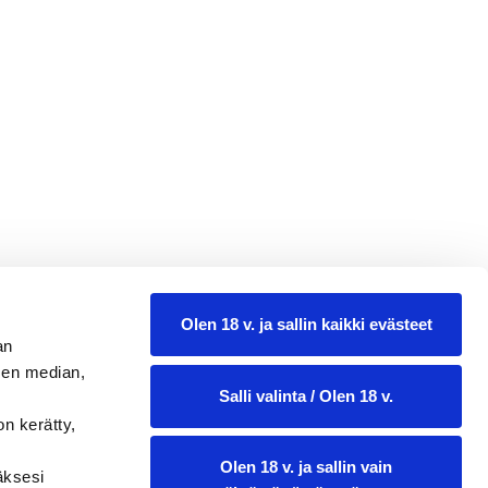
Olen 18 v. ja sallin kaikki evästeet
13,98
an
sen median,
0.75 l
Salli valinta / Olen 18 v.
on kerätty,
Olen 18 v. ja sallin vain
ääksesi