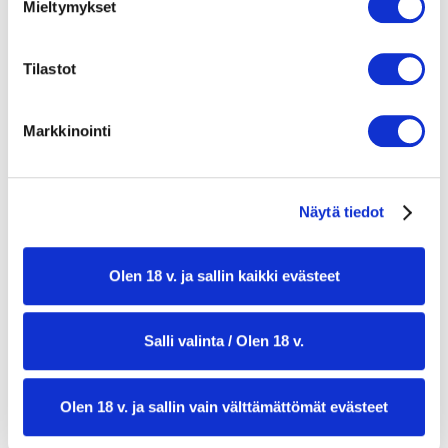
Mieltymykset
¼ tl suolaa
2 tl öljyä
Tilastot
Täyte
6 kirsikkatomaattia
1 ps (125 g) mozzarellaa
Markkinointi
rouhittua mustapippuria
Koristeluun
tuoretta basilikaa
Näytä tiedot
Olen 18 v. ja sallin kaikki evästeet
Salli valinta / Olen 18 v.
Olen 18 v. ja sallin vain välttämättömät evästeet
valmistusaika:
20 min