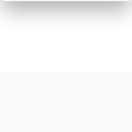
annosmäärä :
2