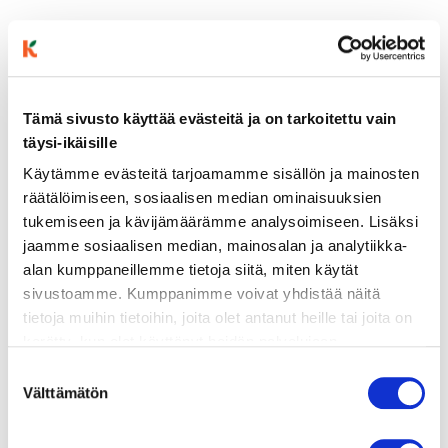
Tämä sivusto käyttää evästeitä ja on tarkoitettu vain
täysi-ikäisille
Käytämme evästeitä tarjoamamme sisällön ja mainosten
räätälöimiseen, sosiaalisen median ominaisuuksien
ainekset
tukemiseen ja kävijämäärämme analysoimiseen. Lisäksi
jaamme sosiaalisen median, mainosalan ja analytiikka-
valmistusohje
alan kumppaneillemme tietoja siitä, miten käytät
sivustoamme. Kumppanimme voivat yhdistää näitä
tietoja muihin tietoihin, joita olet antanut heille tai joita on
lisätietoja
kerätty, kun olet käyttänyt heidän palvelujaan.
Vieraillaksesi tällä sivustolla sinun tulee olla 18 vuotias
Suostumuksen
tai vanhempi. Vahvista ikäsi käyttääksesi sivustoa.
3 kananmunaa
Välttämätön
valinta
1 rkl maitoa/vettä
½ dl parmesaaniraastetta