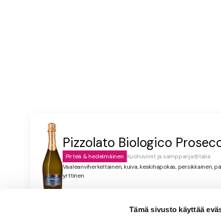
Pizzolato Biologico Prosec
Pirteä & hedelmäinen
Kuohuviinit ja samppanjat
|
Italia
Vaaleanviherkeltainen, kuiva, keskihapokas, persikkainen, p
yrttinen
Tämä sivusto käyttää eväste