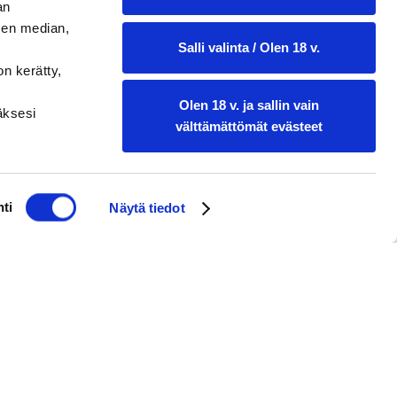
an
sen median,
Salli valinta / Olen 18 v.
on kerätty,
Olen 18 v. ja sallin vain
ääksesi
välttämättömät evästeet
ti
Näytä tiedot