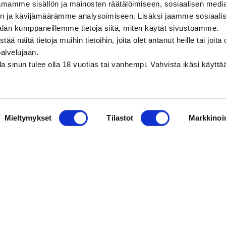
mamme sisällön ja mainosten räätälöimiseen, sosiaalisen medi
n ja kävijämäärämme analysoimiseen. Lisäksi jaamme sosiaali
alan kumppaneillemme tietoja siitä, miten käytät sivustoamme.
näitä tietoja muihin tietoihin, joita olet antanut heille tai joita 
palvelujaan.
olla sinun tulee olla 18 vuotias tai vanhempi. Vahvista ikäsi käytt
Mieltymykset
Tilastot
Markkinoin