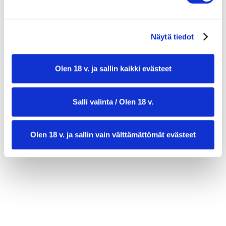
suolaa ja mustapippuria maun mukaan
200 g tofua (valinnainen, proteiinilisä)
Näytä tiedot
1 dl pastavettä (tarvittaessa)
Olen 18 v. ja sallin kaikki evästeet
Salli valinta / Olen 18 v.
Olen 18 v. ja sallin vain välttämättömät evästeet
valmistusaika:
30 min
annosmäärä :
4