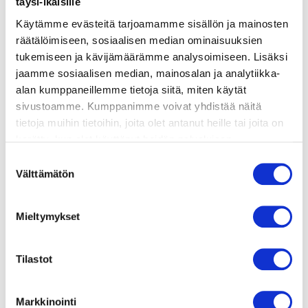
täysi-ikäisille
valmistusohje
Käytämme evästeitä tarjoamamme sisällön ja mainosten
räätälöimiseen, sosiaalisen median ominaisuuksien
lisätietoja
tukemiseen ja kävijämäärämme analysoimiseen. Lisäksi
jaamme sosiaalisen median, mainosalan ja analytiikka-
alan kumppaneillemme tietoja siitä, miten käytät
400 g pastaa (esim. spaghetti tai linguine;
sivustoamme. Kumppanimme voivat yhdistää näitä
gluteeniton haluttaessa)
tietoja muihin tietoihin, joita olet antanut heille tai joita on
150 g tuoretta pinaattia
kerätty, kun olet käyttänyt heidän palvelujaan.
Vieraillaksesi tällä sivustolla sinun tulee olla 18 vuotias
Suostumuksen
200 g parsakaalin kukintoja
tai vanhempi. Vahvista ikäsi käyttääksesi sivustoa.
Välttämätön
valinta
100 g lehtikaalia (varret poistettuna)
3 valkosipulinkynttä
Mieltymykset
kourallinen tuoreita basilikanlehtiä
Tilastot
½ sitruunan mehu
4 rkl oliiviöljyä
Markkinointi