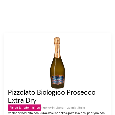
Pizzolato Biologico Prosecco
Extra Dry
Pirteä & hedelmäinen
Kuohuviinit ja samppanjat
|
Italia
Vaaleanviherkeltainen, kuiva, keskihapokas, persikkainen, päärynäinen,