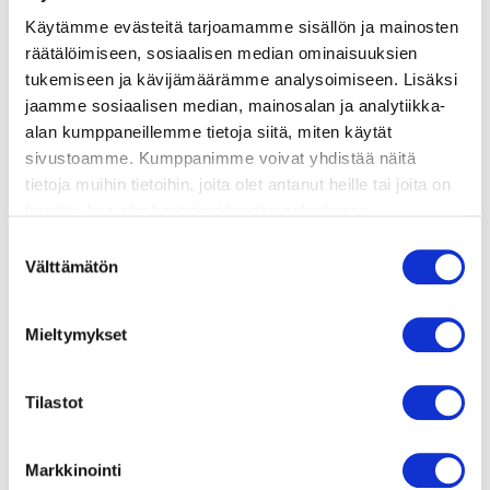
Käytämme evästeitä tarjoamamme sisällön ja mainosten
valmistusohje
räätälöimiseen, sosiaalisen median ominaisuuksien
tukemiseen ja kävijämäärämme analysoimiseen. Lisäksi
lisätietoja
jaamme sosiaalisen median, mainosalan ja analytiikka-
alan kumppaneillemme tietoja siitä, miten käytät
sivustoamme. Kumppanimme voivat yhdistää näitä
1 pussi salaattisekoitusta
tietoja muihin tietoihin, joita olet antanut heille tai joita on
1 rasia vadelmia
kerätty, kun olet käyttänyt heidän palvelujaan.
1 rasia boysenmarjoja
Vieraillaksesi tällä sivustolla sinun tulee olla 18 vuotias
Suostumuksen
3 kypsää viikunaa
tai vanhempi. Vahvista ikäsi käyttääksesi sivustoa.
Välttämätön
valinta
1 dl paahdettuja pinjansiemeniä
1 paketti mozzarellaa
Mieltymykset
1 paketti ilmakuivattua kinkkua
balsamicosiirappia
Tilastot
Markkinointi