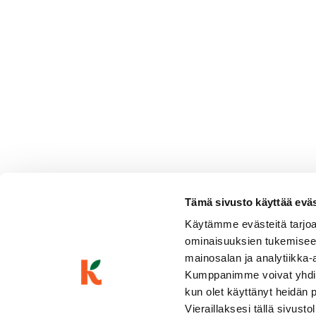
muutama retiisi
1 kypsä greippi
Tämä sivusto käyttää eväste
Käytämme evästeitä tarjoa
Villa Crespia Millè Francia
ominaisuuksien tukemisee
Pirteä & hedelmäinen
Kuohuviinit ja samppanjat
|
Italia
mainosalan ja analytiikka-
Vaaleankeltainen, erittäin kuiva, hapokas, kypsän sitruksine
Kumppanimme voivat yhdistää 
briossinen
kun olet käyttänyt heidän 
Vieraillaksesi tällä sivust