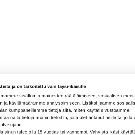
itä ja on tarkoitettu vain täysi-ikäisille
mamme sisällön ja mainosten räätälöimiseen, sosiaalisen medi
corta Brut 2014
n ja kävijämäärämme analysoimiseen. Lisäksi jaamme sosiaali
alan kumppaneillemme tietoja siitä, miten käytät sivustoamme.
n, viheromenainen, persikkainen, kevyen
näitä tietoja muihin tietoihin, joita olet antanut heille tai joita 
palvelujaan.
olla sinun tulee olla 18 vuotias tai vanhempi. Vahvista ikäsi käytt