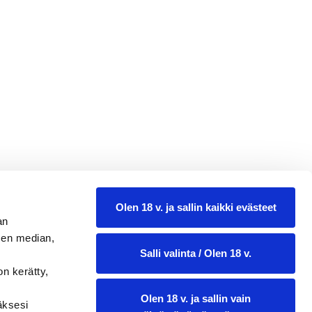
Olen 18 v. ja sallin kaikki evästeet
36,25
an
sen median,
0.75 l
Salli valinta / Olen 18 v.
on kerätty,
Olen 18 v. ja sallin vain
ääksesi