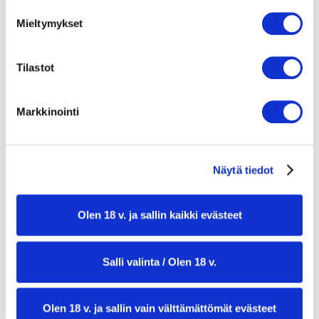
2 sydänsalaattia
Mieltymykset
1/2 kurkku
3 tomaattia
1 tlk (410 g) Pirkka persikkaviipaleita sokeriliemessä
Tilastot
1 pkt fetajuustoa
3/4 dl pinjansiemeniä
Markkinointi
Kastike
1/2 dl oliiviöljyä
1 1/2 rkl sitruunanmehua
Näytä tiedot
1/2 tl rosmariinia
ripaus suolaa
ripaus mustapippuria
Olen 18 v. ja sallin kaikki evästeet
Salli valinta / Olen 18 v.
Olen 18 v. ja sallin vain välttämättömät evästeet