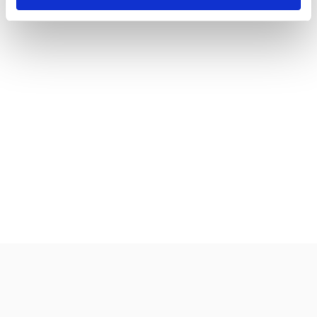
valmistusaika:
20 min
annosmäärä :
4