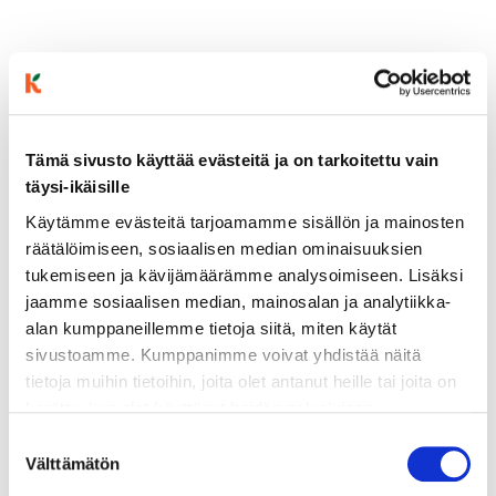
Tämä sivusto käyttää evästeitä ja on tarkoitettu vain
täysi-ikäisille
Käytämme evästeitä tarjoamamme sisällön ja mainosten
ainekset
räätälöimiseen, sosiaalisen median ominaisuuksien
tukemiseen ja kävijämäärämme analysoimiseen. Lisäksi
jaamme sosiaalisen median, mainosalan ja analytiikka-
valmistusohje
alan kumppaneillemme tietoja siitä, miten käytät
sivustoamme. Kumppanimme voivat yhdistää näitä
tietoja muihin tietoihin, joita olet antanut heille tai joita on
lisätietoja
kerätty, kun olet käyttänyt heidän palvelujaan.
Vieraillaksesi tällä sivustolla sinun tulee olla 18 vuotias
Suostumuksen
400 g broilersuikaleita
tai vanhempi. Vahvista ikäsi käyttääksesi sivustoa.
Välttämätön
valinta
1 rkl öljyä