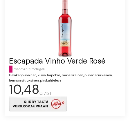
Escapada Vinho Verde Rosé
Roseeviinit
|
Portugali
Helakanpunainen, kuiva, hapokas, mansikkainen, punaherukkainen,
hennon sitruksinen, pirskahteleva
10,48
0.75 l