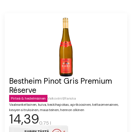
Bestheim Pinot Gris Premium
Réserve
Pirteä & hedelmäinen
Valkoviinit
|
Ranska
Vaaleankeltainen, kuiva, keskihapokas, aprikoosinen, keltaomenainen,
kevyen sitruksinen, mausteinen, hennon olkinen
14,39
0.75 l